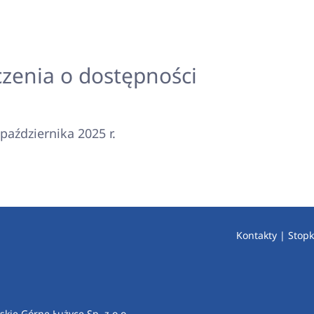
zenia o dostępności
października 2025 r.
Kontakty
|
Stopk
kie Górne Łużyce Sp. z o.o