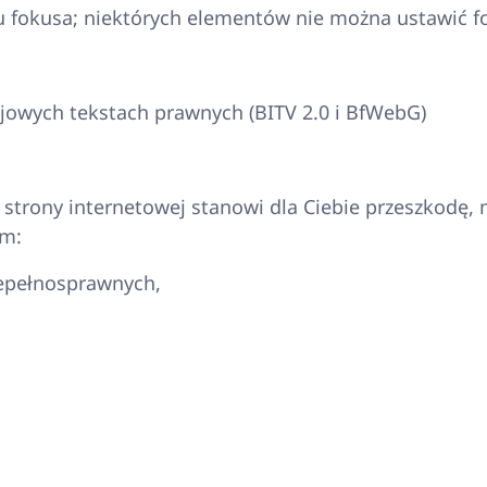
iu fokusa; niektórych elementów nie można ustawić f
owych tekstach prawnych (BITV 2.0 i BfWebG)
ej strony internetowej stanowi dla Ciebie przeszkod
em:
epełnosprawnych,